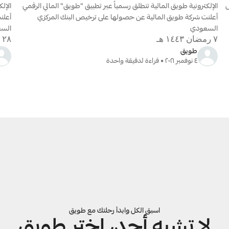
بدء مرحلة رقمية جديدة في ابتكار آليات الدفع الحديثة وذلك على هامش 
الإلكترونية طويق المالية تنطلق رسمياً عبر تطبيق "طويق" المالي الرقمي 
أعلنت شركة طويق المالية عن حصولها على ترخيص البنك المركزي 
السعودي
الس
٧ رمضان ١٤٤٣ هـ
٢٨ ربيع الآخر ١٤٤٥ هـ
طويق
٤ نوفمبر ٢٠٢١ • قراءة لدقيقة واحدة
اسبق الكل وابدأ رحلتك مع طويق
لا تشبه أحد، اختر طويق