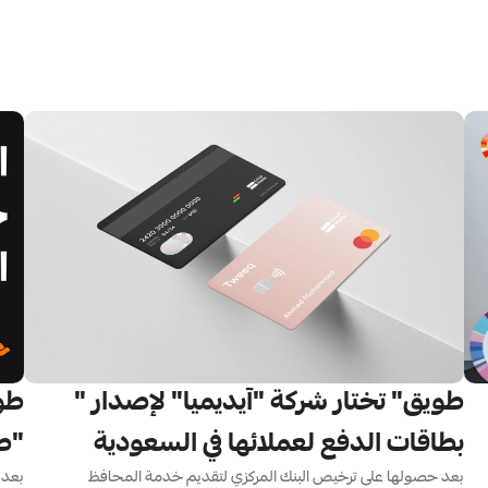
"طويق" تختار شركة "آيديميا" لإصدار 
بطاقات الدفع لعملائها في السعودية
"طو
وقعت شركة طويق المالية وشركة هنقرستيشن اتفاقية تعاون تهدف إلى 
بعد حصولها على ترخيص البنك المركزي لتقديم خدمة المحافظ 