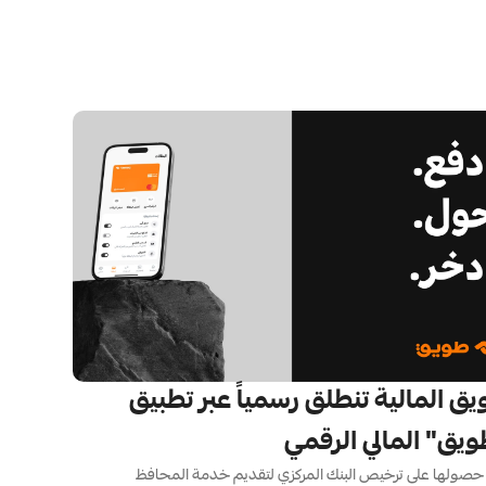
طويق المالية تنطلق رسمياً عبر تطبيق 
يق" المالي الرقمي
بعد حصولها على ترخيص البنك المركزي لتقديم خدمة المحافظ 