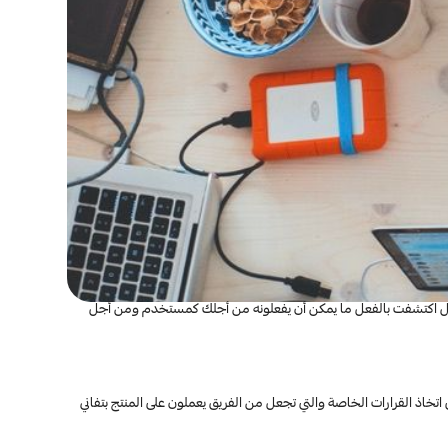
إذا كنت في عالم الأعمال اليوم فمن غير المحتمل أنك لم تسمع عن دور مالك المنتج (PO) وخبير تجربة المستخدم UX ومدير الأعمال وقسم التقنية والتطوير لكن هل اكتشفت بالفعل ما يمكن أن يفعلونه من أجلك كمستخدم ومن أجل 
كما نؤمن بأن المنتجات الرائعة والأكثر تأثيرًا هي التي تنشأ بأساس قوي وعاطفي وبعمل متقن ونعتقد اعتقادًا تامًا أن مفتاح النجاح لأي منتج هو الحرية والمسؤولية في اتخاذ القرارات الخاصة والتي تجعل من الفريق يعملون على المنتج بتفاني 