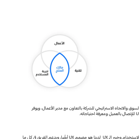
مالك المنتج عنصر مهم في الشركات التقنية وهو حلقة الوصل بين أعضاء فريق بناء المنتج  والعميل. فمالك المنتج يملك رؤية واضحة للمنتج و يعرف بالضرورة اتجاه السوق والاتجاه الاستراتيجي للشركة بالتعاون مع مدير الأعمال، ويوفر 
خبير تجربة المستخدم يكون ضمن فريق مالك المنتج ويقوم بتحديد احتياجات المستخدم ، ويرسم للمستخدمين خط رحلتهم مع المنتج، ويشركهم في اختبار قابلية الاستخدام وخبير الـ UX  لدينا هو مصمم UX أيضًا، ويدعم الفريق في كل ما 