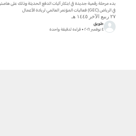
فعاليات المؤتمر العالمي لريادة الأعمال (GEC) في الرياض
٢٧ ربيع الآخر ١٤٤٥ هـ
طويق
٤ نوفمبر ٢٠٢١ • قراءة لدقيقة واحدة