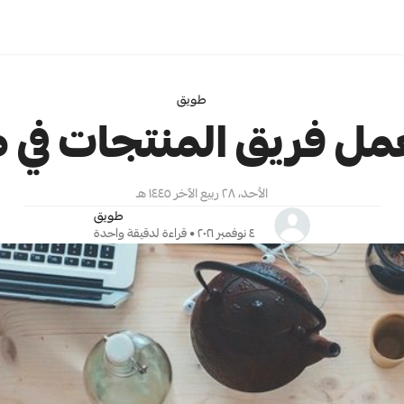
طويق
مل فريق المنتجات في 
الأحد، ٢٨ ربيع الآخر ١٤٤٥ هـ
طويق
٤ نوفمبر ٢٠٢١ • قراءة لدقيقة واحدة