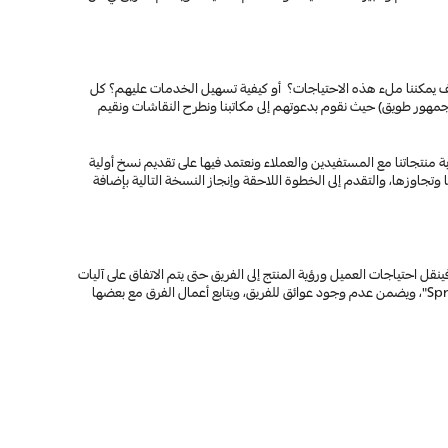
نقوم كفريق بتمثيل المستخدم ونتعرف على احتياجاته من خلال طرح تساؤلات مثل: ما هي الخدمات الموجودة؟ كيف يمكن تطويرها؟ ماهي احتياجات العملاء؟ وكيف يمكننا ملء هذه الاحتياجات؟  أو كيفية تسهيل الخدمات عليهم؟ كل 
هذه الاسئلة جعلت من الأفكار حقيقة حاضرة في واقع عملنا ونشأت ايضًا أفكار عدة عندما كنا نفكر بعملنا بيننا كفريق ومع العملاء المستفيدين من خدماتنا (مجتمع جمهور طويق) حيث نقوم بدعوتهم إلى مكاتبنا ونطرح النقاشات ونقيم 
وعادةً ما نضيف في الدورات التطويرية لمنتجاتنا جزء خاص بالتجربة وذلك يقتصر على عينة من فريق طويق في الأقسام الأخرى وخصصنا في خططنا المستقبلية آلية تجربة منتجاتنا مع المستفيدين والعملاء ونعتمد فيها على تقديم نسخ أولية 
خلال فترات زمنية متتالية للعميل، وفيها يستطيع العميل تجربة المنتجات وتقييمها وإعطاء الملاحظات أو اكتشاف الأخطاء الموجودة، حتى يصبح  من السهل اصلاحها وتجاوزها، والتقدم إلى الخطوة اللاحقة وإنجاز النسخة التالية بإضافة 
يكون مالك المنتج مسؤولاً عن إنشاء رؤية واستراتيجية المنتج بالتنسيق مع الأقسام الأخرى من الاعمال ومن قسم التطوير حيث يمثل مالك المنتج "صوت العميل" فينقل احتياجات العميل ورؤية المنتج إلى الفريق حتى يتم الاتفاق على آليات 
وخطط عمل مناسبة للجميع، من ثم يحدد خطط بناء المنتج وخطة تراكم اعمال المنتج "Backlog"، ويحدد للفِرق أولويات خطة بناء المنتج في الدورات التطويرية "Sprint"، ويضمن عدم وجود عوائق للفريق، ويتابع أعمال الفرق مع بعضها 