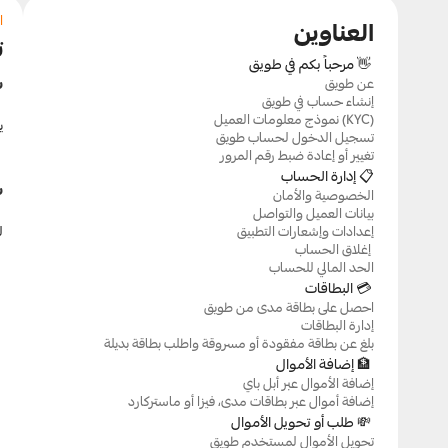
ا
العناوين
ت
 👋 مرحباً بكم في طويق
س
عن طويق
إنشاء حساب في طويق
نموذج معلومات العميل (KYC)
ي
تسجيل الدخول لحساب طويق
تغيير أو إعادة ضبط رقم المرور
📋 إدارة الحساب
س
الخصوصية والأمان
بيانات العميل والتواصل
إعدادات وإشعارات التطبيق
ل
إغلاق الحساب 
الحد المالي للحساب
 💳 البطاقات
احصل على بطاقة مدى من طويق
إدارة البطاقات
بلغ عن بطاقة مفقودة أو مسروقة واطلب بطاقة بديلة
 🏦 إضافة الأموال
إضافة الأموال عبر أبل باي
إضافة أموال عبر بطاقات مدى، فيزا أو ماستركارد
 💸 طلب أو تحويل الأموال
تحويل الأموال لمستخدم طويق