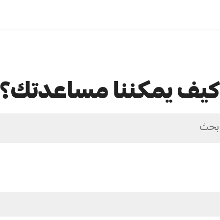
يف يمكننا مساعدتك؟
بحث