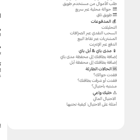
طلب الأموال من مستخدم طويق
حوالة محلية عبر سريع  🔜
ا
طويق تاق 🔜
 💰 المدفوعات
التحليلات
ه
السحب النقدي عبر الصرّافات
ل
المشتريات عبر نقاط البيع
الدفع عبر الإنترنت
ه
📱 مدى باي & أبل باي
ي
إضافة بطاقتك إلى محفظة مدى باي
إضافة بطاقتك إلى محفظة أبل
ك
🆘 الحالات الطارئة
فقدت جوالك؟
ع
فقدت أو سُرقت بطاقتك؟
مشتبه باحتيال؟
⚠️ خليك واعي
الاحتيال المالي 
أمثلة على الاحتيال: كيفية تجنبها
إ