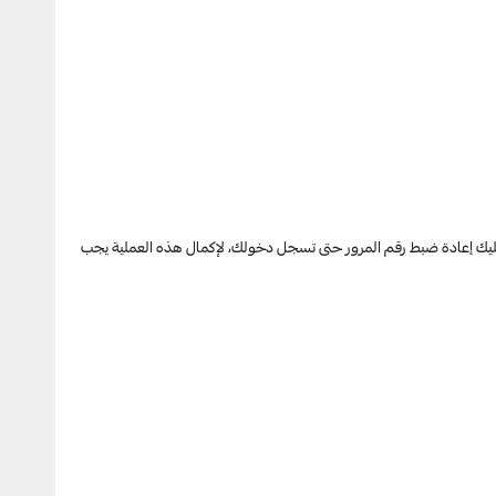
إذا نسيت رقم المرور ولم تفعّل السمات الحيوية لتسجيل الدخول من الإعدادات، يجب عليك إعادة ضبط رقم المرور حتى تسجل دخولك، لإكمال هذه العملية يجب 